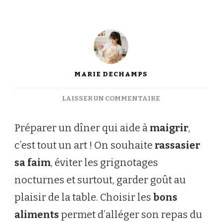
MARIE DECHAMPS
SUR
LAISSER UN COMMENTAIRE
DÎNER
LÉGER
Préparer un dîner qui aide à
maigrir
,
POUR
c’est tout un art ! On souhaite
rassasier
MAIGRIR
SANS
sa faim
, éviter les grignotages
FRUSTRATION
nocturnes et surtout, garder goût au
:
RECETTES
plaisir de la table. Choisir les
bons
ET
ASTUCES
aliments
permet d’alléger son repas du